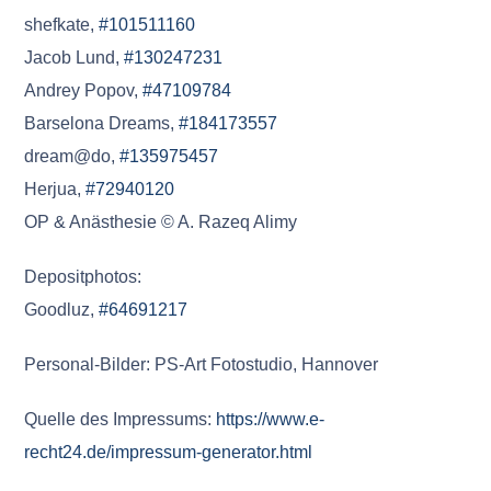
shefkate,
#101511160
Jacob Lund,
#130247231
Andrey Popov,
#47109784
Barselona Dreams,
#184173557
dream@do,
#135975457
Herjua,
#72940120
OP & Anästhesie © A. Razeq Alimy
Depositphotos:
Goodluz,
#64691217
Personal-Bilder: PS-Art Fotostudio, Hannover
Quelle des Impressums:
https://www.e-
recht24.de/impressum-generator.html